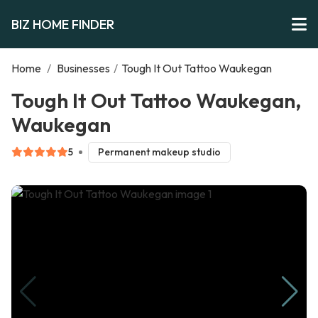
BIZ HOME FINDER
Home
/
Businesses
/
Tough It Out Tattoo Waukegan
Tough It Out Tattoo Waukegan,
Waukegan
5
Permanent makeup studio