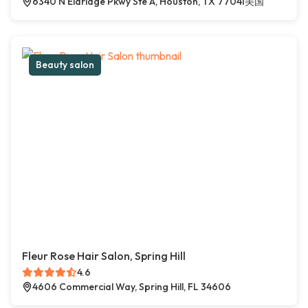
6340 N Eldridge Pkwy Ste A, Houston, TX 77041美国
Beauty salon
Fleur Rose Hair Salon, Spring Hill
4.6
4606 Commercial Way, Spring Hill, FL 34606